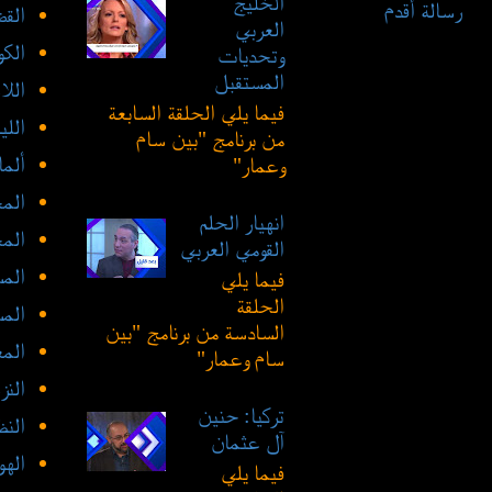
الخليج
رسالة أقدم
القض
العربي
الك
وتحديات
المستقبل
الل
فيما يلي الحلقة السابعة
الليب
من برنامج "بين سام
ألما
وعمار"
الم
انهيار الحلم
الم
القومي العربي
الم
فيما يلي
الحلقة
الم
السادسة من برنامج "بين
المع
سام وعمار"
النز
تركيا: حنين
النظ
آل عثمان
الهو
فيما يلي