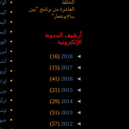
الحلقة
الوا
العاشرة من برنامج "بين
اليس
سام وعمار"
الي
اليم
أرشيف المدونة
اليو
الإلكترونية
أمري
(16)
2018
◄
أنشط
(15)
2017
◄
أورو
(41)
2016
◄
إيرا
(21)
2015
◄
بين
تركي
(29)
2014
◄
تون
(51)
2013
◄
جبهة
(57)
2012
◄