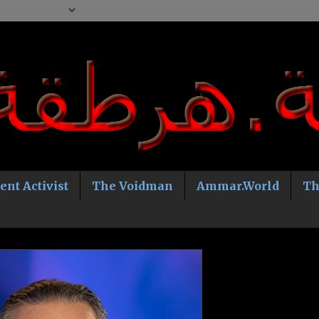
ent Activist
The Voidman
Ammar.World
Th