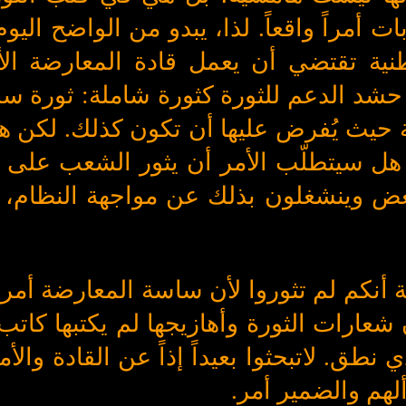
ت أمراً واقعاً. لذا، يبدو من الواضح اليو
ة تقتضي أن يعمل قادة المعارضة الأ
شد الدعم للثورة كثورة شاملة: ثورة س
ية حيث يُفرض عليها أن تكون كذلك. لكن
م هل سيتطلّب الأمر أن يثور الشعب على 
بعض وينشغلون بذلك عن مواجهة النظام، 
حظة أنكم لم تثوروا لأن ساسة المعارضة أم
شعارات الثورة وأهازيجها لم يكتبها كاتب
طق. لاتبحثوا بعيداً إذاً عن القادة والأ
ألهم والضمير أمر.