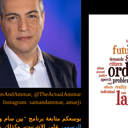
SamAndAmmar, @TheActualAmmar
Instagram: samandammar, amarji
بوسعكم متابعة برنامج "بين سام 
الرسمي
على الإنترنيت، وكذلك 