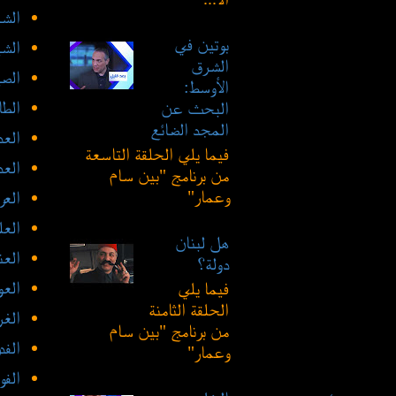
الشع
بوتين في
الشي
الشرق
الص
الأوسط:
الطا
البحث عن
المجد الضائع
العد
فيما يلي الحلقة التاسعة
الع
من برنامج "بين سام
وعمار"
العر
العل
هل لبنان
العن
دولة؟
العو
فيما يلي
الحلقة الثامنة
الغ
من برنامج "بين سام
الفد
وعمار"
الفو