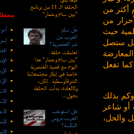
الحلقة الـ 11 من برنامج
م أكثر من
"بين سام وعمار"
مصطلح
حرار من
هل سَلِمَ
أحرا
لمية حيث
العرب من
إسرا
 هل ستصل
شر العنصرية؟
اقتص
تعاملت حلقة
المعارضة
"بين سام وعمار" هذا
الإد
كما تفعل
اليوم مع قضية العنصرية
الإر
خاصة في إطار مجتمعاتنا
الإر
الشرقأوسطية . لكن،
وكالعادة، بدأت الحلقة
الاس
روكم بذلك
بجول...
الإس
 أو شاعر
هل استوعب
الاع
مل والحل،
العرب دروس
الإم
النكسة؟
الإم
فيما يلي