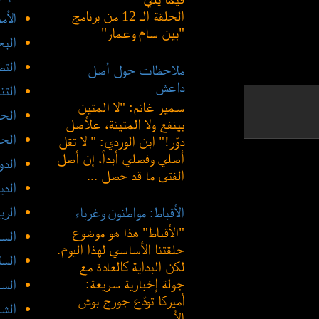
الحلقة الـ 12 من برنامج
الأم
"بين سام وعمار"
الب
الت
ملاحظات حول أصل
داعش
التن
سمير غانم: "لا المتين
الحد
بينفع ولا المتينة، علأصل
الحض
دوّر!" ابن الوردي: " لا تقل
أصلي وفصلي أبداً، إن أصل
الدو
الفتى ما قد حصل ...
الدي
الرب
الأقباط: مواطنون وغرباء
"الأقباط" هذا هو موضوع
السع
حلقتنا الأساسي لهذا اليوم.
السل
لكن البداية كالعادة مع
جولة إخبارية سريعة:
السن
أميركا تودّع جورج بوش
الش
الأ...