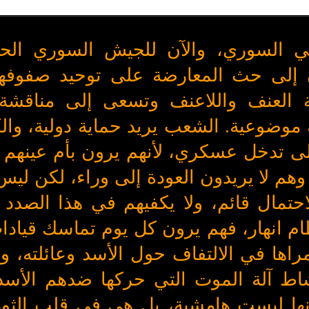
ي السوري، والآن للجيش السوري الحر
 إلى حث المعارضة على توحيد صفوفها
 العنف واللاعنف وتسعى إلى مناقشة 
موضوعية. الشعب يريد حماية دولية، والك
إلى تدخل عسكري، لأنهم يرون بأم عينهم أ
 وهم لا يريدون العودة إلى وراء، لكن لي
الاحتمال قائم، ولا يكفيهم في هذا الصدد 
ظام انهار، فهم يرون كل يوم تماسك قياد
اها في الالتفاف حول الأسد وعائلته، وي
اط آلة الموت التي حركها ضدهم الأسد. 
نها ليست هامشية، بل هي في قلب الثور