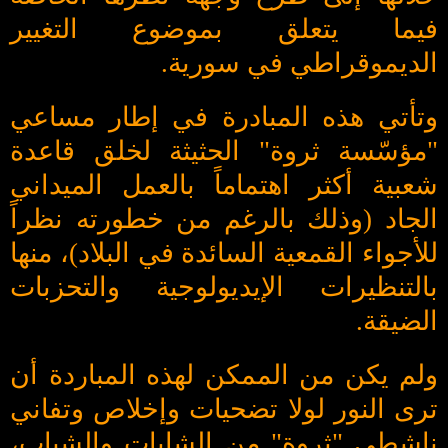
فيما يتعلق بموضوع التغيير
الديموقراطي في سورية.
وتأتي هذه المبادرة في إطار مساعي
"مؤسّسة ثروة" الحثيثة لخلق قاعدة
شعبية أكثر اهتماماً بالعمل الميداني
الجاد (وذلك بالرغم من خطورته نظراً
للأجواء القمعية السائدة في البلاد)، منها
بالتنظيرات الإيديولوجية والتحزبات
الضيقة.
ولم يكن من الممكن لهذه المباردة أن
ترى النور لولا تضحيات وإخلاص وتفاني
ناشطي "ثروة" من الشابات والشباب،