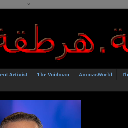
ent Activist
The Voidman
Ammar.World
Th