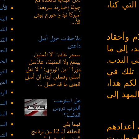
لتي كنا،
جولة إخبارية سريعة:
الأم
أميركا تودّع جورج بوش
الب
الأ...
الت
م وأحقاد
ملاحظات حول أصل
التن
داعش
، إلى ما
الحد
سمير غانم: "لا المتين
ى الندب.
الحض
بينفع ولا المتينة، علأصل
دوّر!" ابن الوردي: " لا تقل
ة تلك في
الدو
أصلي وفصلي أبداً، إن أصل
لكم هذا،
الدي
الفتى ما قد حصل ...
الرب
لمهد إلى
هل استوعب
السع
العرب دروس
السل
النكسة؟
فيما يلي
السن
 أعدادهم
الحلقة الـ 12 من برنامج
الش
د اضطررت
"بين سام وعمار"