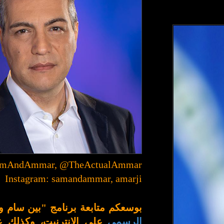
SamAndAmmar, @TheActualAmmar
Instagram: samandammar, amarji
بوسعكم متابعة برنامج "بين سام 
الرسمي
على الإنترنيت، وكذلك 