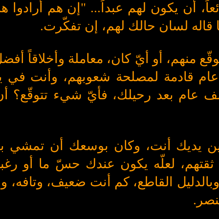
عاً، أن يكون لهم عبداً... "إن هم أرادوا هذ
ا قاله لسان حالك لهم، إن تفكّرت.
قّع منهم، أو أيّ كان، معاملة وأخلاقاً أف
عام قادمة لمصلحة شعوبهم، وأنت في ي
ألف عام بعد رحيلك، فأيّ شيء تتوقّع؟ أن
بين يديك أنت، وكان بوسعك أن تمشي بي
حك ثقتهم، لعلّه يكون عندك حسّ ما أو رغب
بالدليل القاطع، كم أنت ضعيف، وتافه، ون
لنصر.