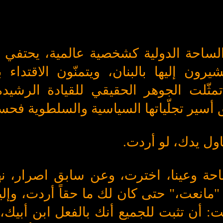
لساحة الدولية كشخصية عالمية، يحتفي ا
ون إليها بالبنان، ويتمنّون الاقتداء به
مثّلت الجوهر الحقيقي للقيادة الرشيد
تبق أسير تجلّياتها السياسية والسلطوية ف
اول يدك، لو أردت.
حة وعينا، اخترت، وعن سابق اصرار، نه
مانعت،" حتى كان لك ما حقاً أردت، وإلي
أن تثبت للجميع أنك بالفعل ابن أبيك،