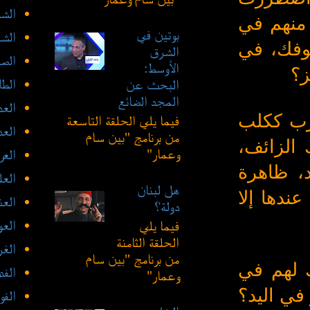
الشع
منهم في
بوتين في
الشي
وفك، في
الشرق
الص
الأوسط:
ز؟
الطا
البحث عن
المجد الضائع
العد
رب ككلب
فيما يلي الحلقة التاسعة
الع
من برنامج "بين سام
 الزائف،
وعمار"
العر
، ظاهرة
العل
هل لبنان
ندها إلا
العن
دولة؟
العو
فيما يلي
الحلقة الثامنة
الغ
من برنامج "بين سام
 لهم في
الفد
وعمار"
في اليد؟
الفو