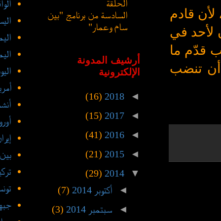
الحلقة
الوا
 لأن قادم
السادسة من برنامج "بين
اليس
سام وعمار"
ن لأحد في
الي
ب قدّم ما
اليم
أرشيف المدونة
ا أن تنضب
اليو
الإلكترونية
أمري
(16)
2018
◄
أنشط
(15)
2017
◄
أورو
(41)
2016
◄
إيرا
(21)
2015
◄
بين
تركي
(29)
2014
▼
تون
◄
أكتوبر 2014
(7)
جبهة
◄
سبتمبر 2014
(3)