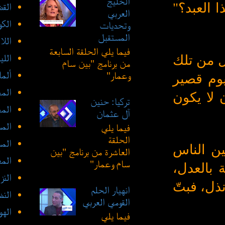
الخليج
ا العبد؟"
القض
العربي
الك
وتحديات
المستقبل
الل
فيما يلي الحلقة السابعة
الليب
ضل من تلك
من برنامج "بين سام
ألما
وعمار"
وم قصير
الم
 لا يكون
تركيا: حنين
الم
آل عثمان
الم
فيما يلي
الحلقة
الم
ن الناس
العاشرة من برنامج "بين
المع
سام وعمار"
ة بالعدل،
النز
ذل، فبتّ
انهيار الحلم
النظ
القومي العربي
الهو
فيما يلي