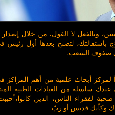
ين، وبالفعل لا القول، من خلال إصدار
وّج باستقالتك، لتصبح بعدها أول رئيس ف
إلى صفوف الشعب
.
ً لمركز أبحاث علمية من أهم المراكز 
 عندك سلسلة من العيادات الطبية المن
صحية لفقراء الناس، الذين كانوا،أحبب
دك وكأنك قديس أو ربّ.