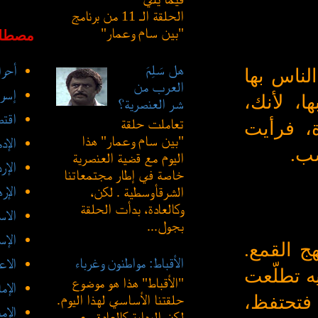
الحلقة الـ 11 من برنامج
"بين سام وعمار"
مصطلح
هل سَلِمَ
أحرا
لناس بها
العرب من
إسرا
ا، لأنك،
شر العنصرية؟
اقتص
تعاملت حلقة
ة، فرأيت
"بين سام وعمار" هذا
الإد
حسب.
اليوم مع قضية العنصرية
الإر
خاصة في إطار مجتمعاتنا
الإر
الشرقأوسطية . لكن،
وكالعادة، بدأت الحلقة
الاس
بجول...
الإس
ج القمع.
الأقباط: مواطنون وغرباء
الاع
ه تطلّعت
"الأقباط" هذا هو موضوع
الإم
 فتحتفظ،
حلقتنا الأساسي لهذا اليوم.
الإم
لكن البداية كالعادة مع