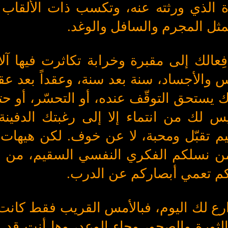
ة الذي ورثته عنه، وتكسب ذات الألقاب ا
 كمثل المجرم والسافل والوغد
.
عالك إلى مقبرة وخرابة تكاثرت فيها آلا
والأجساد، سنة بعد سنة، وعقداً بعد عقد
يستحق التوقّف عنده، أو التحسّر، أو حت
ليس لك من انتماء إلا إلى رغبتك الدفين
م تقبّل ومحبة، لا عن خوف. لكن هيهات 
ن نسلكم الفكري النفسي السقيم، من ا
كم تعمي أبصاركم عن الدرب.
رع لك اليوم، فبالأمس القريب فقط كانت
لثورة والصحو، وجاء الوعد، وها أنت ق