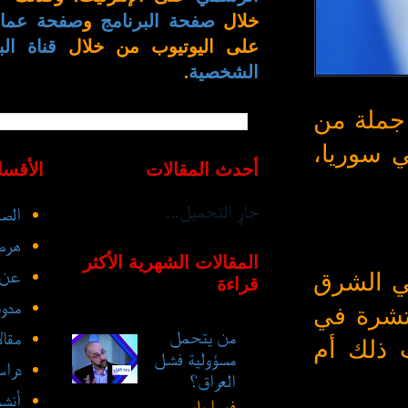
خلال
صفحة البرنامج
و
صفحة عمار
على اليوتيوب من خلال
قناة الب
الشخصية
.
 جملة من
ي سوريا،
أحدث المقالات
الأقسا
جارٍ التحميل...
الصف
هرط
المقالات الشهرية الأكثر
عن 
في الشرق
قراءة
مدو
تشرة في
من يتحمل
مقا
ت ذلك أم
مسؤولية فشل
درا
العراق؟
أنشط
فيما يلي