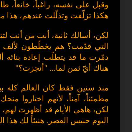
وقبل على نفسه، راغباً، خانعاً، طائ
هكذا تزلّفت وتذلّلت عندهم، هذا م
لكن، أسالك ثانية، أنت من أنت لتتو
التي قدّمت؟ هم يخطّطون لألف 
دمّرت ما قد يتطلّب إعادة بنائه 
هناك أيّ ثمن لما... "أنجزت؟"
منذ سنين فقط كان العالم كله 
مطمئناً، آمناً، لأنهم اختاروا من
لكن، هاهي الأيام قد أظهرت لهم، و
اليوم حبيس القصر. هنيئاً لك هذا ا