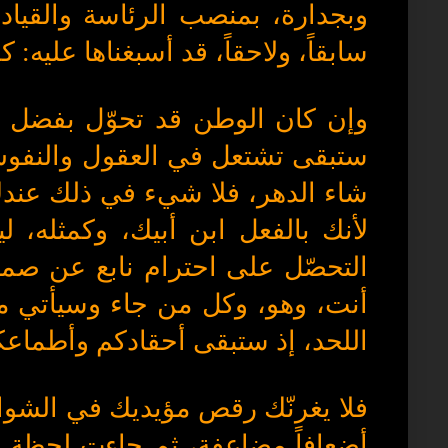
وبجدارة، بمنصب الرئاسة والقياد
سابقاً، ولاحقاً، قد أسبغناها عليه:
وإن كان الوطن قد تحوّل بفضل فِ
ستبقى تشتعل في العقول والنفوس 
شاء الدهر، فلا شيء في ذلك عندك 
لأنك بالفعل ابن أبيك، وكمثله، 
التحصّل على احترام نابع عن صمي
أنت، وهو، وكل من جاء وسيأتي م
اللحد، إذ ستبقى أحقادكم وأطماع
فلا يغرنّك رقص مؤيديك في الشوا
أضعافاً مضاعفة، ثم جاءت لحظة ا