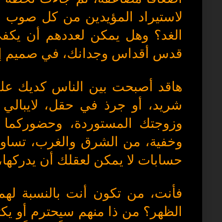
لاستيراد المؤيدين من كل صوب 
الغد؟ وهل يمكن لعددهم أن يكف
قدس أقداس وجدانك، في صميم إحس
هاقد أصبحت بين الناس كديك عل
شريد، أو جرذ في حقل، لايبالي أح
وزوجتك المستوردة، وحضوركما 
وخفية، من الشرق والغرب، تساوم 
حسابات لا يمكن لعقلك أن يدركها، و
فأنت، من تكون أنت بالنسبة له
الظهر؟ من ذا منهم سيحترم أو ي