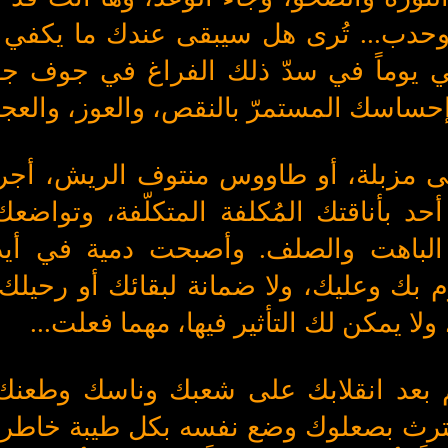
وحدب... تُرى هل سيبقى عندك ما يكفي 
ي يوماً في سدّ ذلك الفراغ في جوف ج
اسك المستمرّ بالنقص، والعوز، والعج
ى مزبلة، أو طاووس منتوف الريش، أج
د بأناقتك المُكلفة المتكلّفة، وتواضعك
الباهت والصلف. وأصبحت دمية في أيد
بك وعليك، ولا ضمانة لبقائك أو رحيلك ع
لا يمكن لك التأثير فيها، مهما فعلت...
م بعد انقلابك على شعبك وناسك وطعنك
كترث بصعلوك وضع نفسه بكل طيبة خاطر 