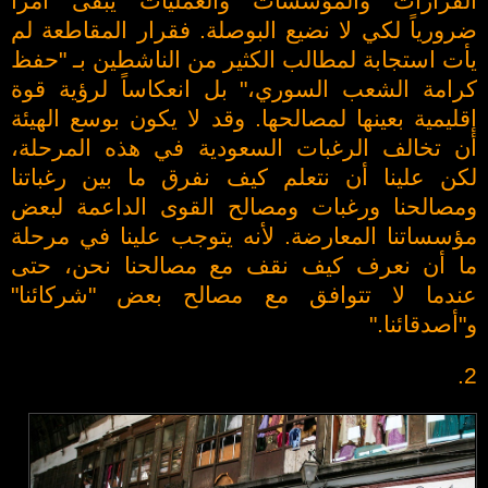
القرارات والمؤسسات والعمليات يبقى أمراً
ضرورياً لكي لا نضيع البوصلة. فقرار المقاطعة لم
يأت استجابة لمطالب الكثير من الناشطين بـ "حفظ
كرامة الشعب السوري،" بل انعكاساً لرؤية قوة
إقليمية بعينها لمصالحها. وقد لا يكون بوسع الهيئة
أن تخالف الرغبات السعودية في هذه المرحلة،
لكن علينا أن نتعلم كيف نفرق ما بين رغباتنا
ومصالحنا ورغبات ومصالح القوى الداعمة لبعض
مؤسساتنا المعارضة. لأنه يتوجب علينا في مرحلة
ما أن نعرف كيف نقف مع مصالحنا نحن، حتى
عندما لا تتوافق مع مصالح بعض "شركائنا"
و"أصدقائنا."
2.