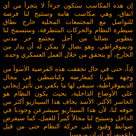
إن هذه المكاسب ستكون جزءاً لا يتجزأ من أي
اتفاق، وهي مكاسب هامة وستتيح لنا فرصة
للتواصل مع المجتمعات المحلية خارج نطاق
سيطرة النظام والحركات المتطرفة، وستسمح لنا
بتطوير نضالنا من أجل مجتمع حر مدني
وديموقراطي، وهو نضال لا يمكن له أن يدار من
الخارج، أو يتحقق من خلال العمل العسكري وحده.
إذاً، حتى في حال تحققت هذه الفرضية الأسوأ من
وجهة نظرنا كمعارضة وكناشطين في مجال
الديموقراطية، سيبقى لها ما يكفي من تأثير إيجابي
على الأوضاع الداخلية، بحيث يكون النظام هو
الخاسر الأكبر. الأسد يخاف هذا السيناريو أكثر من
خوفه لنا، لأن هذا السيناريو سيشرعن وجودنا في
الداخل وسيتيح لنا مجالاً كبيراً للعمل، كما سيفرض
ضوابط وقيود على حركة النظام حتى من قبل
داعميه، أي إيران وروسيا.