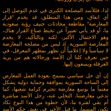
لذا، فللأسد المصلحة الكبرى في عدم التوصل إلى
أي اتفاق، ومن هذا المنطلق، قد يخدم "قرار
المعارضة" مقاطعة محادثات جنيف رؤية سعودية
ما، أو قد يأتي تعبيراً عن تخبط صناع القرار هناك،
وهو الاحتمال الأكبر، لكنه وبالتأكيد، لا يخدم
المعارضة السورية. إذ ليس من مصلحة المعارضة
لا سياسياً ولا إعلامياً أن تظهر بمظهر المعرقل، في
حين نعرف كلنا أن الأسد ورجالاته هم من يريد
العرقلة ويسعون إليها.
إن أي حل سياسي يسمح بعودة العمل المعارض
إلى الساحة السورية بموافقة وحماية دولية يشكل
مغنماً ما بوسع معارضة تحترم كرامة شعبها، كما
تدعي معارضتنا، التخلي عنه، رحل الأسد مباشرة
أم بقي لفترة ما، لأن خطوة من هذا النوع تكاد
تكون المسمار ما قبل الأخير في نعش حكم الأسد