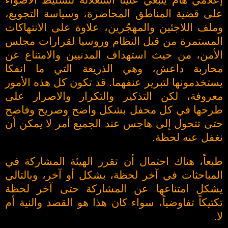
إعلامي هام ينبغي علينا استغلاله لتسليط الأضواء
على قضية المناطق المحاصرة، وسياسة التجويع،
وملف اللاجئين والمهجّرين، علاوة على الانتهاكات
المستمرة من قبل النظام وروسيا لقرارات مجلس
الأمن، من حيث استهداف المدنيين والامتناع عن
محاربة داعش، وهي الذريعة التي ما انفكا
يستخدمونها لتبرير عنفهما. قد تكون كل هذه الأمور
معروفة، لكن التذكير والتكرار والاصرار على
طرحها في كل محفل بشكل واضح وصريح وفاضح
حتى تتحول إلى هاجس عند الجميع أمر لا يمكن أن
نغفل عنه لحظة.
طبعاً، هناك احتمال أن تقرر الهيئة المشاركة في
المباحثات في آخر لحظة، بشكل أو آخر، وبالتالي
يشكل امتناعها عن المشاركة حتى آخر لحظة
تكتيكاً تفاوضياً، سواء كان هذا هو القصد والنية أم
لا.