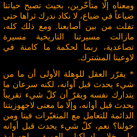
ومعناه إلّا متأخّرين، بحيث تصبح حياتنا
ضياعاً في ضياع، لا نكاد ندرك ثراها حتى
تفلت من بين أصابعنا. ومع ذلك كله،
مازالت مسيرتنا التاريخية مسيرة
تصاعدية، ربما لحكمة ما كامنة في
لاوعينا المشترك.
* يقرّر العقل للوهلة الأولى أن ما من
شيء يحدث قبل أوانه، لكنه سرعان ما
يتدارك نفسه ويقرّ أن كلّ شيء تقريباً
يحدث قبل أوانه، وإلّا ما معنى لاجهوزيتنا
الدائمة للتعامل مع المتغيّرات فينا ومن
حولنا؟ نعم، كلّ شيء يحدث قبل أوانه
ما خلا إدراكنا العميق لجسامة