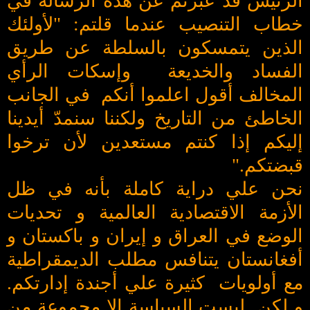
الرئيس قد عبرتم عن هذه الرسالة في
خطاب التنصيب عندما قلتم: "لأولئك
الذين يتمسكون بالسلطة عن طريق
الفساد والخديعة وإسكات الرأي
المخالف أقول اعلموا أنكم في الجانب
الخاطئ من التاريخ ولكننا سنمدّ أيدينا
إليكم إذا كنتم مستعدين لأن ترخوا
قبضتكم."
نحن علي دراية كاملة بأنه في ظل
الأزمة الاقتصادية العالمية و تحديات
الوضع في العراق و إيران و باكستان و
أفغانستان يتنافس مطلب الديمقراطية
مع أولويات كثيرة علي أجندة إدارتكم.
و لكن ليست السياسة إلا مجموعة من