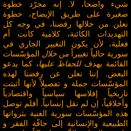
شيء واضحاً، لا. إنه مجرّد خطوة
صغيرة على طريق الإيضاح، خطوة
نعلن من خلالها رفضنا، في وجه كل
التهديدات الكائنة، كلامية كانت أم
فعلية، لأن يكون التغيير الجاري في
سورية حالياً تغييراً
من خلال
المؤسّسات
القائمة يهدف
للحفاظ عليها
، كما يدعو
البعض. إننا نعلن عن رفضنا لهذه
المؤسّسات جملة و تفصيلاً لأنها أثبتت
تاريخياً إفلاسها سياسياً واقتصادياً
وأخلاقياً، إن لم نقل إنسانياً. أفلم توصل
هذه المؤسّسات سورية الغنية بثرواتها
الطبيعية والإنسانية إلى حافّة الفقر و