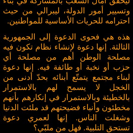
ليحقق آمال الشعب بالمشاركة في بناء
وتسيير أمور الدولة، ليبرالي من حيث
احترامه للحريات الأساسية للمواطنين.
هذه هي فحوى الدعوة إلى الجمهورية
الثالثة. إنها دعوة لإنشاء نظام تكون فيه
مصلحة الوطن أهم من مصلحة أي
حزب أو نخبة أو طائفة فيه. إنها دعوة
لبناء مجتمع يتمتّع أبنائه بحدّ أدنى من
الخجل لا يسمح لهم بالاستمرار
بالخطيئة وبالاستمرار في إنكارهم بأنهم
مخطئون وأنباء فضيحتهم قد ملئت الدنيا
وشغلت الناس. إنها لعمري دعوة
تستحق التلبية. فهل من ملبّي؟