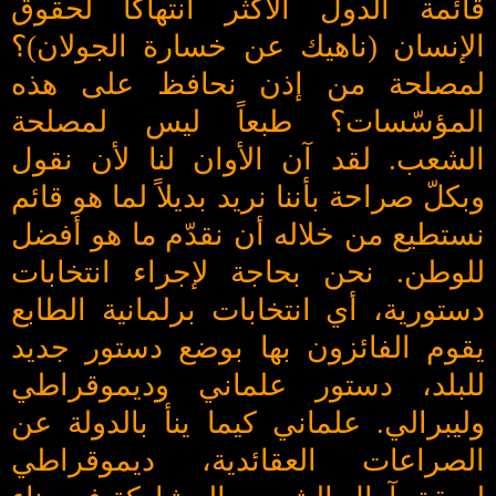
قائمة الدول الأكثر انتهاكاً لحقوق
الإنسان (ناهيك عن خسارة الجولان)؟
لمصلحة من إذن نحافظ على هذه
المؤسّسات؟ طبعاً ليس لمصلحة
الشعب. لقد آن الأوان لنا لأن نقول
وبكلّ صراحة بأننا نريد بديلاً لما هو قائم
نستطيع من خلاله أن نقدّم ما هو أفضل
للوطن. نحن بحاجة لإجراء انتخابات
دستورية، أي انتخابات برلمانية الطابع
يقوم الفائزون بها بوضع دستور جديد
للبلد، دستور علماني وديموقراطي
وليبرالي. علماني كيما ينأ بالدولة عن
الصراعات العقائدية، ديموقراطي