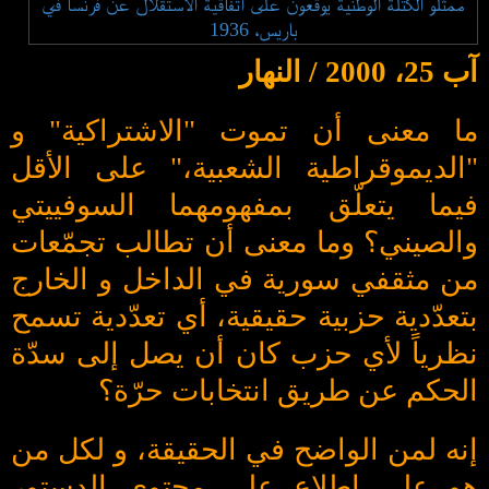
ممثلو الكتلة الوطنية يوقعون على اتفاقية الاستقلال عن فرنسا في
باريس، 1936
آب 25، 2000 / النهار
ما معنى أن تموت "الاشتراكية" و
"الديموقراطية الشعبية،" على الأقل
فيما يتعلّق بمفهومهما السوفييتي
والصيني؟ وما معنى أن تطالب تجمّعات
من مثقفي سورية في الداخل و الخارج
بتعدّدية حزبية حقيقية، أي تعدّدية تسمح
نظرياً لأي حزب كان أن يصل إلى سدّة
الحكم عن طريق انتخابات حرّة؟
إنه لمن الواضح في الحقيقة، و لكل من
هو على اطلاع على محتوى الدستور