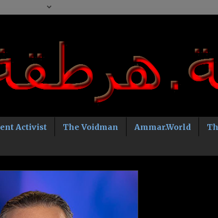
ent Activist
The Voidman
Ammar.World
Th