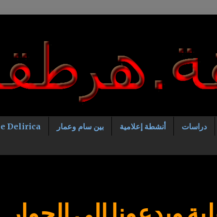
دراسات
أنشطة إعلامية
بين سام وعمار
e Delirica
لية ويدعونا إلى الحوار