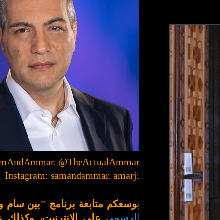
SamAndAmmar, @TheActualAmmar
Instagram: samandammar, amarji
بوسعكم متابعة برنامج "بين سام 
الرسمي
على الإنترنيت، وكذلك 