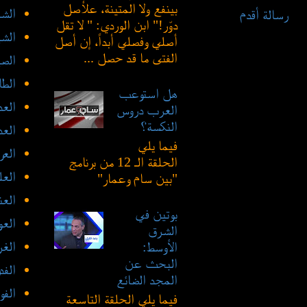
بينفع ولا المتينة، علأصل
الشع
رسالة أقدم
دوّر!" ابن الوردي: " لا تقل
الشي
أصلي وفصلي أبداً، إن أصل
الفتى ما قد حصل ...
الص
الطا
هل استوعب
العد
العرب دروس
النكسة؟
الع
فيما يلي
العر
الحلقة الـ 12 من برنامج
العل
"بين سام وعمار"
العن
بوتين في
العو
الشرق
الغ
الأوسط:
البحث عن
الفد
المجد الضائع
الفو
فيما يلي الحلقة التاسعة