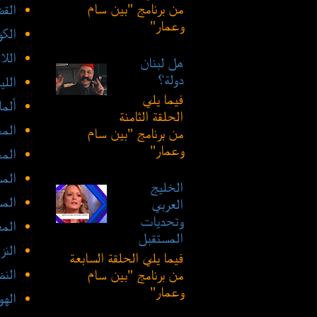
من برنامج "بين سام
القض
وعمار"
الك
الل
هل لبنان
دولة؟
الليب
فيما يلي
ألما
الحلقة الثامنة
الم
من برنامج "بين سام
وعمار"
الم
الم
الخليج
الم
العربي
وتحديات
المع
المستقبل
النز
فيما يلي الحلقة السابعة
النظ
من برنامج "بين سام
وعمار"
الهو