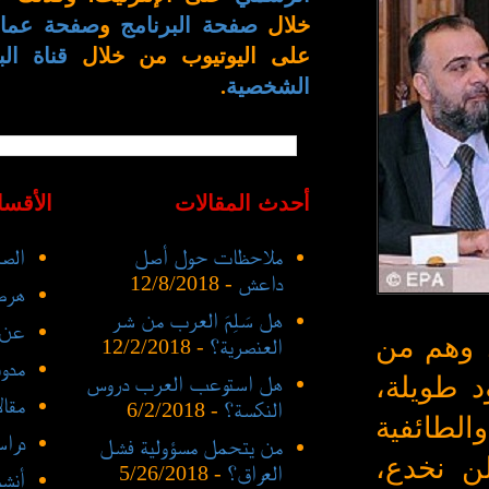
خلال
صفحة البرنامج
و
صفحة عمار
على اليوتيوب من خلال
قناة الب
الشخصية
.
أحدث المقالات
الأقسا
ملاحظات حول أصل
الصف
داعش
- 12/8/2018
هرط
هل سَلِمَ العرب من شر
عن 
، وهم من
العنصرية؟
- 12/2/2018
مدو
د طويلة،
هل استوعب العرب دروس
مقا
النكسة؟
- 6/2/2018
الطائفية
درا
من يتحمل مسؤولية فشل
لن نخدع،
العراق؟
- 5/26/2018
أنشط