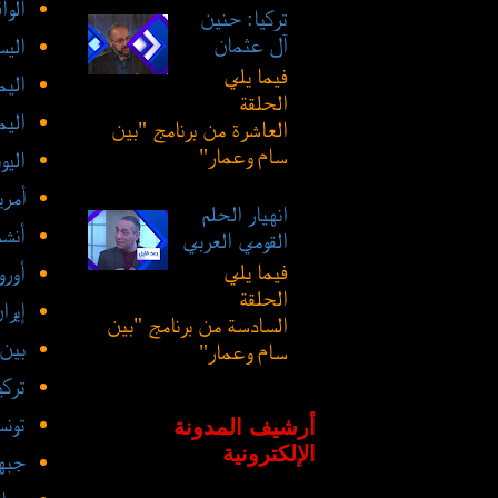
الوا
تركيا: حنين
آل عثمان
اليس
فيما يلي
الي
الحلقة
اليم
العاشرة من برنامج "بين
سام وعمار"
اليو
أمري
انهيار الحلم
أنشط
القومي العربي
فيما يلي
أورو
الحلقة
إيرا
السادسة من برنامج "بين
بين
سام وعمار"
تركي
تون
أرشيف المدونة
الإلكترونية
جبهة