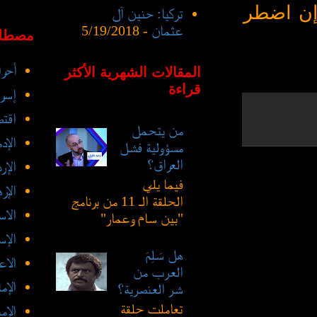
 إن اضطر
تركيا: حنين آل
عثمان
- 5/19/2018
مصطلح
أحرا
المقالات الشهرية الأكثر
قراءة
إسرا
اقتص
من يتحمل
الإد
مسؤولية فشل
العراق؟
الإر
فيما يلي
الإر
الحلقة الـ 11 من برنامج
الاس
"بين سام وعمار"
الإس
هل سَلِمَ
الاع
العرب من
الإم
شر العنصرية؟
تعاملت حلقة
الإم