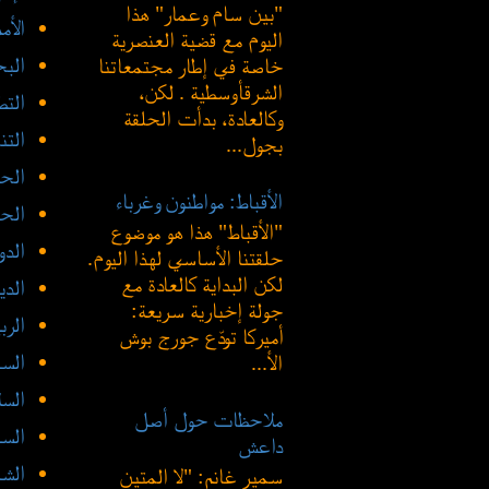
"بين سام وعمار" هذا
الأم
اليوم مع قضية العنصرية
الب
خاصة في إطار مجتمعاتنا
الشرقأوسطية . لكن،
الت
وكالعادة، بدأت الحلقة
التن
بجول...
الحد
الأقباط: مواطنون وغرباء
الحض
"الأقباط" هذا هو موضوع
الدو
حلقتنا الأساسي لهذا اليوم.
لكن البداية كالعادة مع
الدي
جولة إخبارية سريعة:
الرب
أميركا تودّع جورج بوش
السع
الأ...
السل
ملاحظات حول أصل
السن
داعش
الش
سمير غانم: "لا المتين