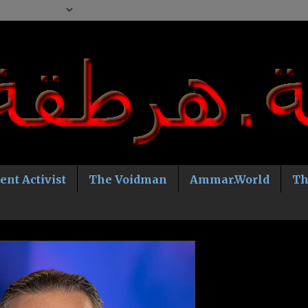
ent Activist
The Voidman
Ammar.World
Th