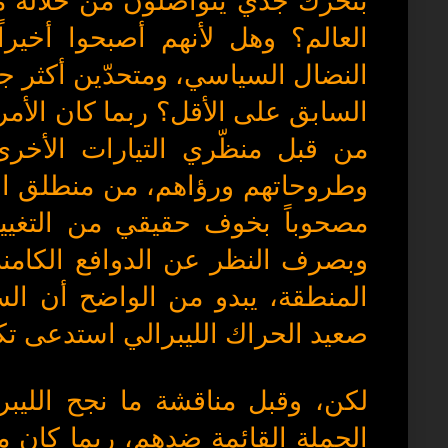
بتحرّك جدّي يتواصلون من خلاله
العالم؟ وهل لأنهم أصبحوا أخير
النضال السياسي، ومتحدّين أكثر جدّ
السابق على الأقل؟ ربما كان الأمر
من قبل منظّري التيارات الأخرى
وطروحاتهم ورؤاهم، من منطلق الإدم
مصحوباً بخوف حقيقي من التغيير،
وبصرف النظر عن الدوافع الكامنة و
المنطقة، يبدو من الواضح أن ال
صعيد الحراك الليبرالي استدعى تكثيف
لكن، وقبل مناقشة ما نجح الليبر
الحملة القائمة ضدهم، ربما كان م