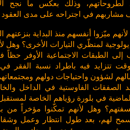
 لطروحاتهم، وذلك بعكس ما نجح الإ
ف مشاربهم في اجتراحه على مدى العقود ا
هل لأنهم ميّزوا أنفسهم منذ البداية بنزعتهم ا
ديولوجية لمنظّري التيارات الأخرى؟ وهل ل
إلى الطبقات الاجتماعية الأوفر حظاً فيم
قت تتزايد فيه باطراد نسبة الفقر في
لهم لشؤون واحتياجات دولهم ومجتمعاتهم 
د الصفقات الفاوستية في الداخل والخ
الماضية في بلورة رؤياهم الخاصة لمستقبل
هم؟ وهل لأنهم تمكّنوا مؤخراً من بن
مح لهم، بعد طول انتظار وعمل وشقاء،