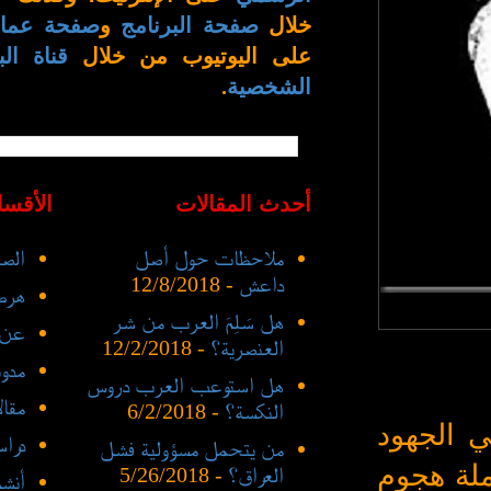
خلال
صفحة البرنامج
و
صفحة عمار
على اليوتيوب من خلال
قناة الب
الشخصية
.
أحدث المقالات
الأقسا
ملاحظات حول أصل
الصف
داعش
- 12/8/2018
هرط
هل سَلِمَ العرب من شر
عن 
العنصرية؟
- 12/2/2018
مدو
هل استوعب العرب دروس
مقا
النكسة؟
- 6/2/2018
ي الجهود
درا
من يتحمل مسؤولية فشل
ملة هجوم
العراق؟
- 5/26/2018
أنشط