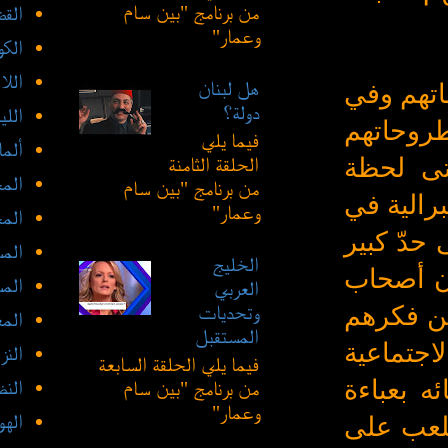
من برنامج "بين سام
القض
وعمار"
الك
الل
هل لبنان
اتهم وفي
دولة؟
الليب
طروحاتهم
فيما يلي
ألما
تى لحظة
الحلقة الثامنة
الم
من برنامج "بين سام
برالية في
وعمار"
الم
 حدّ كبير
الم
الخليج
أن أصحاب
الم
العربي
ين فكرهم
وتحديات
المع
المستقبل
اجتماعية
النز
فيما يلي الحلقة السابعة
ه بعباءة
النظ
من برنامج "بين سام
وعمار"
الهو
للعب على