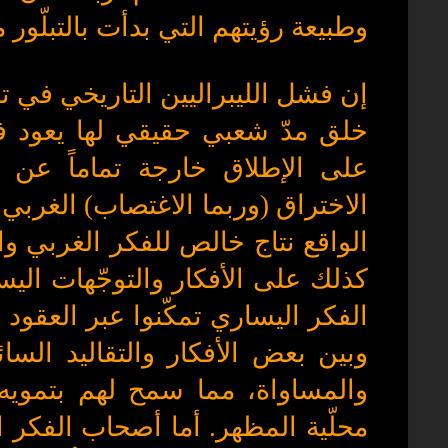
وطبيعة رؤيتهم التي بدأت بالتبلّور مؤ
إن فشل الليبراليين التاريخي في 
خلق مدّ شعبي حقيقي لها يعود ف
على الإطلاق خارجة تماماً عن 
الاختراق (وربما الاغتصاب) الغربي 
الواقع نتاج خالص للفكر الغربي وال
كذلك على الأفكار والتوجّهات اليس
الفكر اليساري تمكّنوا عبر العقود
وبين بعض الأفكار والتقاليد السائ
والمساواة، مما سمح لهم بتمويه
محلّية المظهر. أما أصحاب الفكر