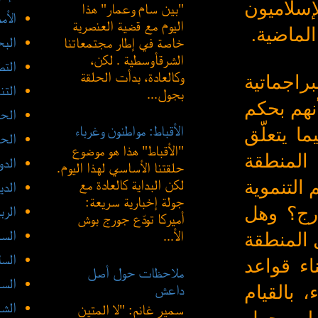
سلاميون
"بين سام وعمار" هذا
الأم
اليوم مع قضية العنصرية
لماضية.
الب
خاصة في إطار مجتمعاتنا
الشرقأوسطية . لكن،
الت
وكالعادة، بدأت الحلقة
لبراجماتية
التن
بجول...
أنهم بحكم
الحد
الأقباط: مواطنون وغرباء
ا يتعلّق
الحض
"الأقباط" هذا هو موضوع
 المنطقة
الدو
حلقتنا الأساسي لهذا اليوم.
التنموية
لكن البداية كالعادة مع
الدي
جولة إخبارية سريعة:
ارج؟ وهل
الرب
أميركا تودّع جورج بوش
السع
الأ...
 المنطقة
السل
اء قواعد
ملاحظات حول أصل
السن
 بالقيام
داعش
الش
سمير غانم: "لا المتين