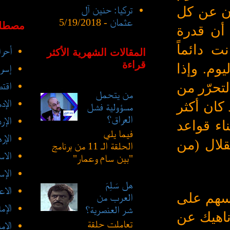
ون عن كل
تركيا: حنين آل
عثمان
- 5/19/2018
مصطلح
أن قدرة
ت دائماً
أحرا
المقالات الشهرية الأكثر
قراءة
وم. وإذا
إسرا
لتحرّر من
اقتص
من يتحمل
الإد
كان أكثر
مسؤولية فشل
العراق؟
الإر
اء قواعد
فيما يلي
الإر
قلال (من
الحلقة الـ 11 من برنامج
الاس
"بين سام وعمار"
الإس
هل سَلِمَ
الاع
فسهم على
العرب من
الإم
شر العنصرية؟
ناهيك عن
تعاملت حلقة
الإم