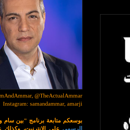
SamAndAmmar, @TheActualAmmar
Instagram: samandammar, amarji
بوسعكم متابعة برنامج "بين سام 
الرسمي
على الإنترنيت، وكذلك 