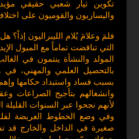
تكوين تيار شعبي حقيقي مؤيد
واليساريون والقوميون على اختلا
فلمَ وعلامَ يُلام الليبراليون إذاً؟ 
التي تناقضت تماماً مع الميول الإي
المولد والنشأة ينتمون في الغالب 
بالتحصيل العلمي والمهني، في و
بسبب فساد واستبداد حكامها وإهما
وانشغالهم بتأجيج الصراعات وعق
لأنهم نجحوا عبر السنوات القليلة 
وفي وضع الخطوط العريضة لفلسفت
صغيرة في الداخل والخارج قد تس