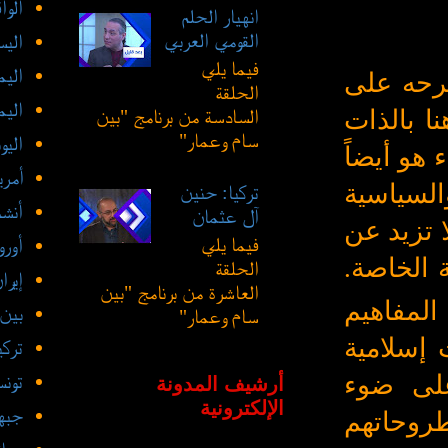
الوا
انهيار الحلم
القومي العربي
اليس
فيما يلي
الي
طرحه على
الحلقة
اليم
ا بالذات
السادسة من برنامج "بين
سام وعمار"
اليو
هو أيضاً
أمري
السياسية
تركيا: حنين
أنشط
آل عثمان
ا تزيد عن
فيما يلي
أورو
 الخاصة.
الحلقة
إيرا
العاشرة من برنامج "بين
المفاهيم
بين
سام وعمار"
 إسلامية
تركي
على ضوء
تون
أرشيف المدونة
الإلكترونية
جبهة
بطروحاتهم