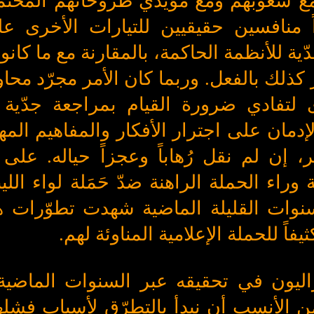
 مع شعوبهم ومع مؤيدي طروحاتهم المحت
اً منافسين حقيقيين للتيارات الأخرى 
ية للأنظمة الحاكمة، بالمقارنة مع ما كانو
 كذلك بالفعل. وربما كان الأمر مجرّد محا
 لتفادي ضرورة القيام بمراجعة جدّية 
ان على اجترار الأفكار والمفاهيم المهتر
 إن لم نقل رُهاباً وعجزاً حياله. على 
راء الحملة الراهنة ضدّ حَمَلة لواء اللي
سنوات القليلة الماضية شهدت تطوّرات 
اً للحملة الإعلامية المناوئة لهم.
اليون في تحقيقه عبر السنوات الماضية
ن الأنسب أن نبدأ بالتطرّق لأسباب فشلهم